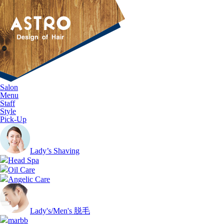
Salon
Menu
Staff
Style
Pick-Up
Lady’s Shaving
Head Spa
Oil Care
Angelic Care
Lady's/Men's 脱毛
marbb