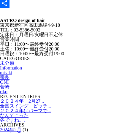
Hatena
共
ASTRO design of hair
有
東京都新宿区高田馬場4-9-18
TEL：03-5386-5002
定休日：月曜日/火曜日不定休
営業時間
平日：11:00〜最終受付20:00
土曜：10:00〜最終受付20:00
日曜祝：10:00〜最終受付19:00
CATEGORIES
未分類
Information
misaki
宗良
ONI
菅崎
riko
RECENT ENTRIES
２０２４年 2月27...
全国スイング ピッチ...
２０２４年はパーマで...
なんてこった
冬ですね。。
ARCHIVES
2024年2月
(1)