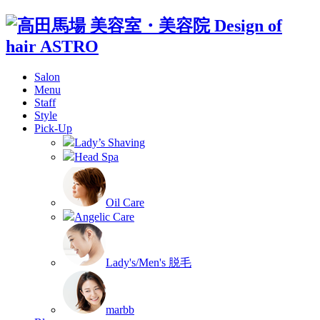
Salon
Menu
Staff
Style
Pick-Up
Lady’s Shaving
Head Spa
Oil Care
Angelic Care
Lady's/Men's 脱毛
marbb