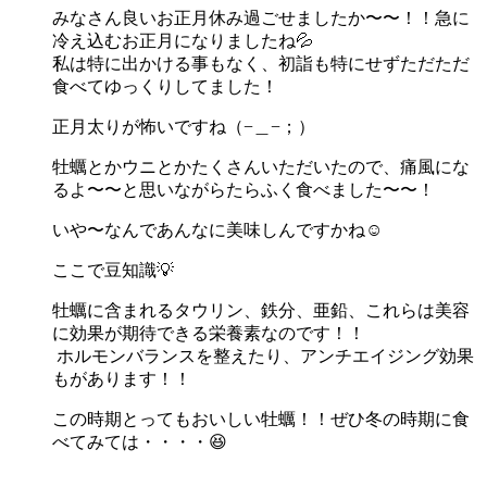
みなさん良いお正月休み過ごせましたか〜〜！！急に
冷え込むお正月になりましたね💦
私は特に出かける事もなく、初詣も特にせずただただ
食べてゆっくりしてました！
正月太りが怖いですね（−＿−；）
牡蠣とかウニとかたくさんいただいたので、痛風にな
るよ〜〜と思いながらたらふく食べました〜〜！
いや〜なんであんなに美味しんですかね☺️
ここで豆知識💡
牡蠣に含まれるタウリン、鉄分、亜鉛、これらは美容
に効果が期待できる栄養素なのです！！
ホルモンバランスを整えたり、アンチエイジング効果
もがあります！！
この時期とってもおいしい牡蠣！！ぜひ冬の時期に食
べてみては・・・・😆