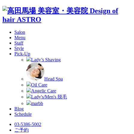
Salon
Menu
Staff
Style
Pick-Up
Lady’s Shaving
Head Spa
Oil Care
Angelic Care
Lady's/Men's 脱毛
marbb
Blog
Schedule
03-5386-5002
ご予約