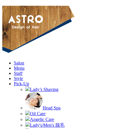
Salon
Menu
Staff
Style
Pick-Up
Lady’s Shaving
Head Spa
Oil Care
Angelic Care
Lady's/Men's 脱毛