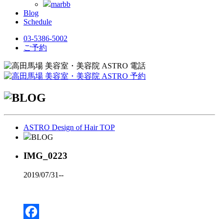
marbb
Blog
Schedule
03-5386-5002
ご予約
ASTRO Design of Hair TOP
BLOG
IMG_0223
2019/07/31
--