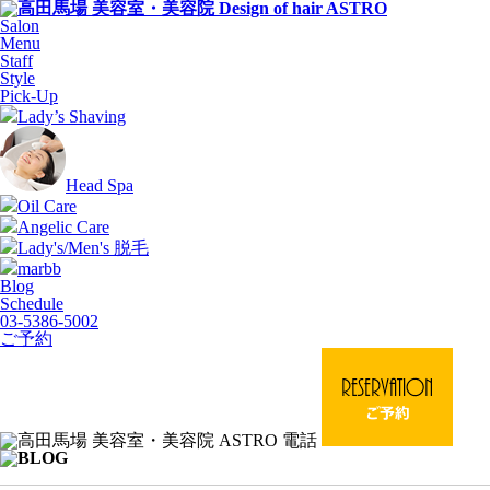
Salon
Menu
Staff
Style
Pick-Up
Lady’s Shaving
Head Spa
Oil Care
Angelic Care
Lady's/Men's 脱毛
marbb
Blog
Schedule
03-5386-5002
ご予約