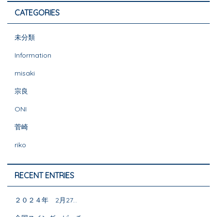
CATEGORIES
未分類
Information
misaki
宗良
ONI
菅崎
riko
RECENT ENTRIES
２０２４年 2月27...