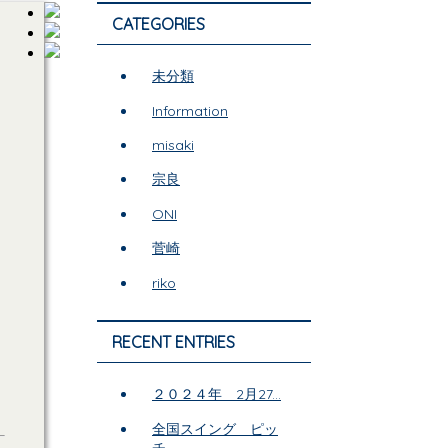
CATEGORIES
未分類
Information
misaki
宗良
ONI
菅崎
riko
RECENT ENTRIES
２０２４年 2月27...
全国スイング ピッ
チ...