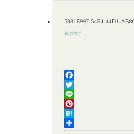
5981E997-54E4-44D1-AB
2018/07/30
--
Facebook
Twitter
Line
Pinterest
Hatena
共