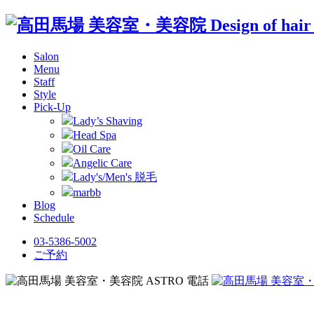
Salon
Menu
Staff
Style
Pick-Up
Lady’s Shaving
Head Spa
Oil Care
Angelic Care
Lady's/Men's 脱毛
marbb
Blog
Schedule
03-5386-5002
ご予約