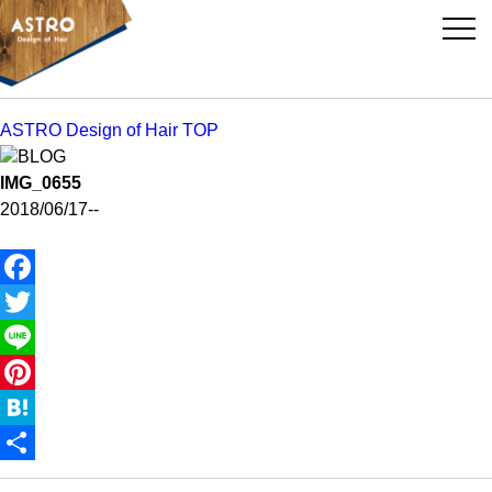
ASTRO Design of Hair TOP
BLOG
IMG_0655
2018/06/17
--
Facebook
Twitter
Line
Pinterest
Hatena
共